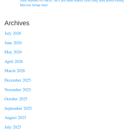
Nina Septiani
on
Gacor! Ini Cara Main Kakek Zeus yang Bisa Bawa Pulang
Maxwin Setiap Saat!
Archives
July 2026
June 2026
May 2026
April 2026
March 2026
December 2025
November 2025
October 2025
September 2025
August 2025
July 2025