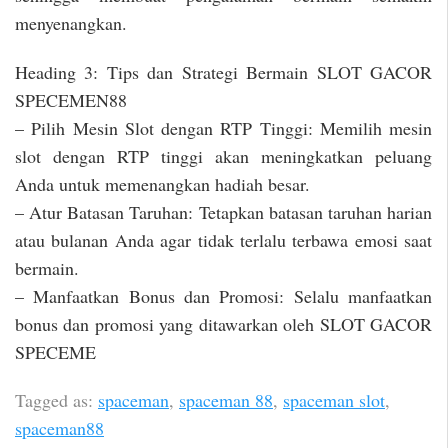
menyenangkan.
Heading 3: Tips dan Strategi Bermain SLOT GACOR
SPECEMEN88
– Pilih Mesin Slot dengan RTP Tinggi: Memilih mesin
slot dengan RTP tinggi akan meningkatkan peluang
Anda untuk memenangkan hadiah besar.
– Atur Batasan Taruhan: Tetapkan batasan taruhan harian
atau bulanan Anda agar tidak terlalu terbawa emosi saat
bermain.
– Manfaatkan Bonus dan Promosi: Selalu manfaatkan
bonus dan promosi yang ditawarkan oleh SLOT GACOR
SPECEME
Tagged as:
spaceman
,
spaceman 88
,
spaceman slot
,
spaceman88