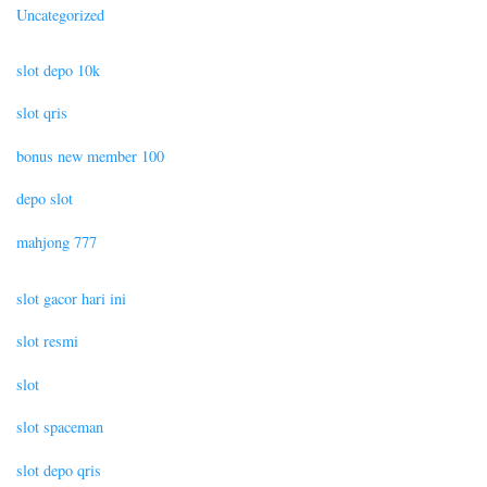
Uncategorized
slot depo 10k
slot qris
bonus new member 100
depo slot
mahjong 777
slot gacor hari ini
slot resmi
slot
slot spaceman
slot depo qris