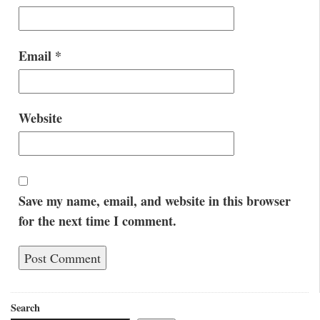
Email
*
Website
Save my name, email, and website in this browser
for the next time I comment.
Search