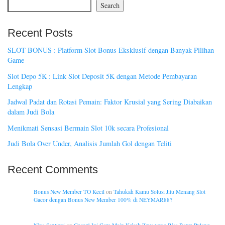
Search
Recent Posts
SLOT BONUS : Platform Slot Bonus Eksklusif dengan Banyak Pilihan
Game
Slot Depo 5K : Link Slot Deposit 5K dengan Metode Pembayaran
Lengkap
Jadwal Padat dan Rotasi Pemain: Faktor Krusial yang Sering Diabaikan
dalam Judi Bola
Menikmati Sensasi Bermain Slot 10k secara Profesional
Judi Bola Over Under, Analisis Jumlah Gol dengan Teliti
Recent Comments
Bonus New Member TO Kecil
on
Tahukah Kamu Solusi Jitu Menang Slot
Gacor dengan Bonus New Member 100% di NEYMAR88?