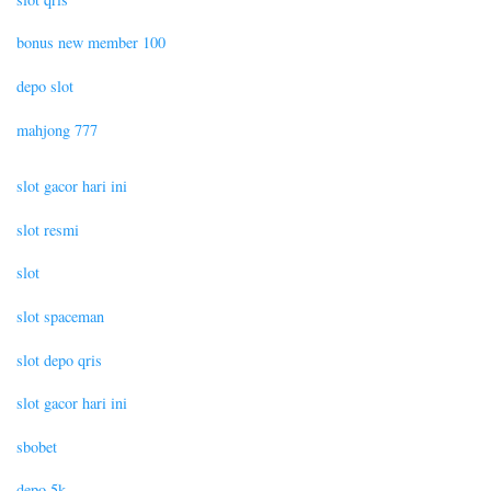
bonus new member 100
depo slot
mahjong 777
slot gacor hari ini
slot resmi
slot
slot spaceman
slot depo qris
slot gacor hari ini
sbobet
depo 5k