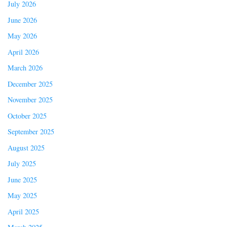
July 2026
June 2026
May 2026
April 2026
March 2026
December 2025
November 2025
October 2025
September 2025
August 2025
July 2025
June 2025
May 2025
April 2025