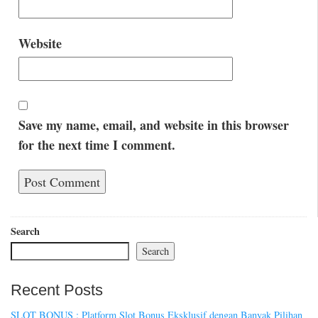
Website
Save my name, email, and website in this browser
for the next time I comment.
Search
Search
Recent Posts
SLOT BONUS : Platform Slot Bonus Eksklusif dengan Banyak Pilihan