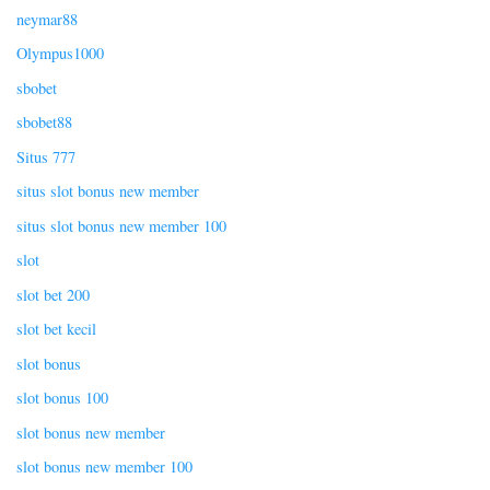
neymar88
Olympus1000
sbobet
sbobet88
Situs 777
situs slot bonus new member
situs slot bonus new member 100
slot
slot bet 200
slot bet kecil
slot bonus
slot bonus 100
slot bonus new member
slot bonus new member 100