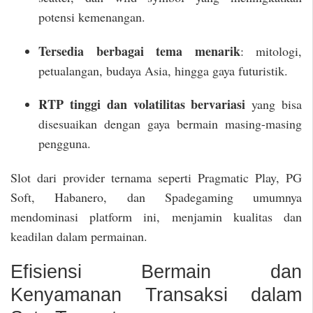
potensi kemenangan.
Tersedia berbagai tema menarik
: mitologi,
petualangan, budaya Asia, hingga gaya futuristik.
RTP tinggi dan volatilitas bervariasi
yang bisa
disesuaikan dengan gaya bermain masing-masing
pengguna.
Slot dari provider ternama seperti Pragmatic Play, PG
Soft, Habanero, dan Spadegaming umumnya
mendominasi platform ini, menjamin kualitas dan
keadilan dalam permainan.
Efisiensi Bermain dan
Kenyamanan Transaksi dalam