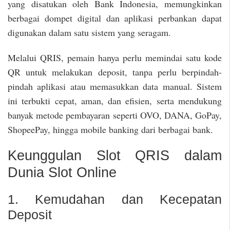
yang disatukan oleh Bank Indonesia, memungkinkan
berbagai dompet digital dan aplikasi perbankan dapat
digunakan dalam satu sistem yang seragam.
Melalui QRIS, pemain hanya perlu memindai satu kode
QR untuk melakukan deposit, tanpa perlu berpindah-
pindah aplikasi atau memasukkan data manual. Sistem
ini terbukti cepat, aman, dan efisien, serta mendukung
banyak metode pembayaran seperti OVO, DANA, GoPay,
ShopeePay, hingga mobile banking dari berbagai bank.
Keunggulan Slot QRIS dalam
Dunia Slot Online
1. Kemudahan dan Kecepatan
Deposit