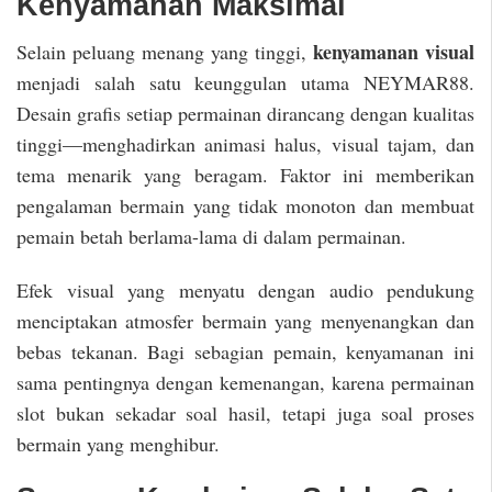
Kenyamanan Maksimal
kenyamanan visual
Selain peluang menang yang tinggi,
menjadi salah satu keunggulan utama NEYMAR88.
Desain grafis setiap permainan dirancang dengan kualitas
tinggi—menghadirkan animasi halus, visual tajam, dan
tema menarik yang beragam. Faktor ini memberikan
pengalaman bermain yang tidak monoton dan membuat
pemain betah berlama-lama di dalam permainan.
Efek visual yang menyatu dengan audio pendukung
menciptakan atmosfer bermain yang menyenangkan dan
bebas tekanan. Bagi sebagian pemain, kenyamanan ini
sama pentingnya dengan kemenangan, karena permainan
slot bukan sekadar soal hasil, tetapi juga soal proses
bermain yang menghibur.