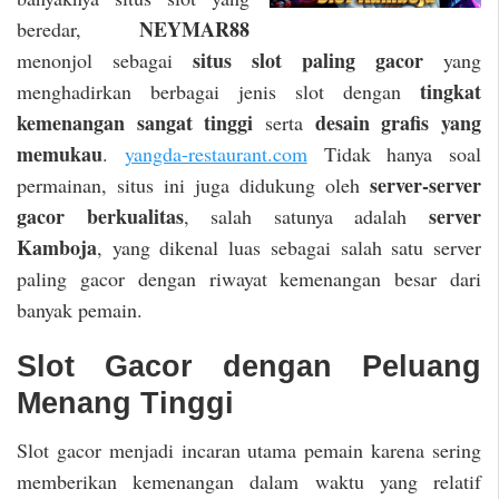
NEYMAR88
beredar,
situs slot paling gacor
menonjol sebagai
yang
tingkat
menghadirkan berbagai jenis slot dengan
kemenangan sangat tinggi
desain grafis yang
serta
memukau
.
yangda-restaurant.com
Tidak hanya soal
server-server
permainan, situs ini juga didukung oleh
gacor berkualitas
server
, salah satunya adalah
Kamboja
, yang dikenal luas sebagai salah satu server
paling gacor dengan riwayat kemenangan besar dari
banyak pemain.
Slot Gacor dengan Peluang
Menang Tinggi
Slot gacor menjadi incaran utama pemain karena sering
memberikan kemenangan dalam waktu yang relatif