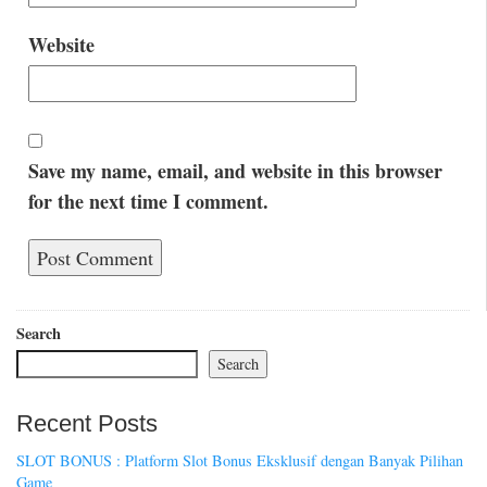
Website
Save my name, email, and website in this browser
for the next time I comment.
Search
Search
Recent Posts
SLOT BONUS : Platform Slot Bonus Eksklusif dengan Banyak Pilihan
Game