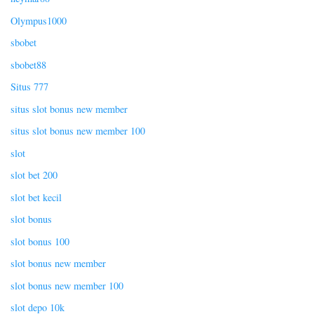
Olympus1000
sbobet
sbobet88
Situs 777
situs slot bonus new member
situs slot bonus new member 100
slot
slot bet 200
slot bet kecil
slot bonus
slot bonus 100
slot bonus new member
slot bonus new member 100
slot depo 10k