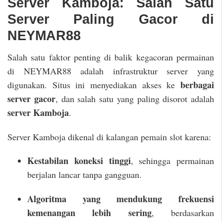
Server Kamboja: Salah Satu
Server Paling Gacor di
NEYMAR88
Salah satu faktor penting di balik kegacoran permainan
di NEYMAR88 adalah infrastruktur server yang
berbagai
digunakan. Situs ini menyediakan akses ke
server gacor
, dan salah satu yang paling disorot adalah
server Kamboja
.
Server Kamboja dikenal di kalangan pemain slot karena:
Kestabilan koneksi tinggi
, sehingga permainan
berjalan lancar tanpa gangguan.
Algoritma yang mendukung frekuensi
kemenangan lebih sering
, berdasarkan