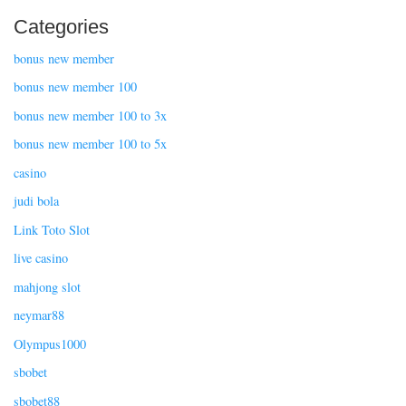
Categories
bonus new member
bonus new member 100
bonus new member 100 to 3x
bonus new member 100 to 5x
casino
judi bola
Link Toto Slot
live casino
mahjong slot
neymar88
Olympus1000
sbobet
sbobet88