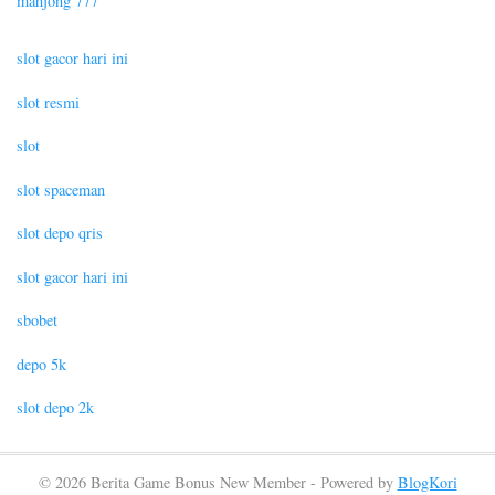
mahjong 777
slot gacor hari ini
slot resmi
slot
slot spaceman
slot depo qris
slot gacor hari ini
sbobet
depo 5k
slot depo 2k
© 2026 Berita Game Bonus New Member - Powered by
BlogKori