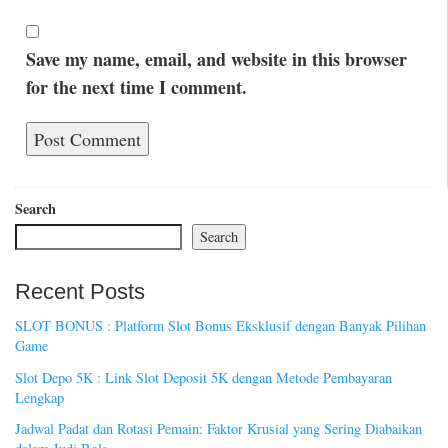
Save my name, email, and website in this browser
for the next time I comment.
Search
Search
Recent Posts
SLOT BONUS : Platform Slot Bonus Eksklusif dengan Banyak Pilihan
Game
Slot Depo 5K : Link Slot Deposit 5K dengan Metode Pembayaran
Lengkap
Jadwal Padat dan Rotasi Pemain: Faktor Krusial yang Sering Diabaikan