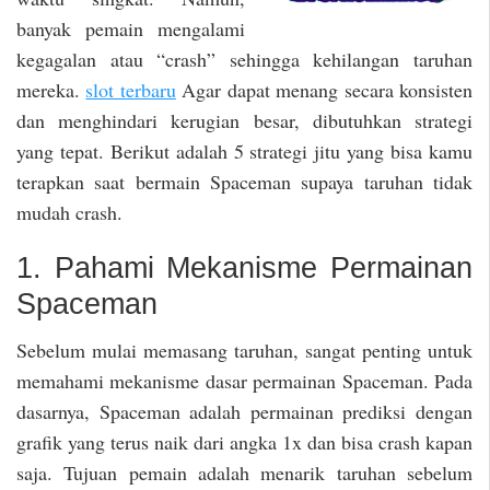
banyak pemain mengalami
kegagalan atau “crash” sehingga kehilangan taruhan
mereka.
slot terbaru
Agar dapat menang secara konsisten
dan menghindari kerugian besar, dibutuhkan strategi
yang tepat. Berikut adalah 5 strategi jitu yang bisa kamu
terapkan saat bermain Spaceman supaya taruhan tidak
mudah crash.
1. Pahami Mekanisme Permainan
Spaceman
Sebelum mulai memasang taruhan, sangat penting untuk
memahami mekanisme dasar permainan Spaceman. Pada
dasarnya, Spaceman adalah permainan prediksi dengan
grafik yang terus naik dari angka 1x dan bisa crash kapan
saja. Tujuan pemain adalah menarik taruhan sebelum