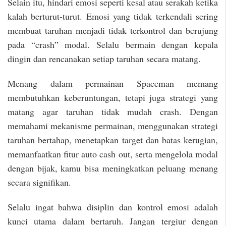
Selain itu, hindari emosi seperti kesal atau serakah ketika
kalah berturut-turut. Emosi yang tidak terkendali sering
membuat taruhan menjadi tidak terkontrol dan berujung
pada “crash” modal. Selalu bermain dengan kepala
dingin dan rencanakan setiap taruhan secara matang.
Menang dalam permainan Spaceman memang
membutuhkan keberuntungan, tetapi juga strategi yang
matang agar taruhan tidak mudah crash. Dengan
memahami mekanisme permainan, menggunakan strategi
taruhan bertahap, menetapkan target dan batas kerugian,
memanfaatkan fitur auto cash out, serta mengelola modal
dengan bijak, kamu bisa meningkatkan peluang menang
secara signifikan.
Selalu ingat bahwa disiplin dan kontrol emosi adalah
kunci utama dalam bertaruh. Jangan tergiur dengan