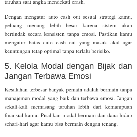
taruhan saat angka mendekati crash.
Dengan mengatur auto cash out sesuai strategi kamu,
peluang menang lebih besar karena sistem akan
bertindak secara konsisten tanpa emosi. Pastikan kamu
mengatur batas auto cash out yang masuk akal agar
keuntungan tetap optimal tanpa terlalu berisiko.
5. Kelola Modal dengan Bijak dan
Jangan Terbawa Emosi
Kesalahan terbesar banyak pemain adalah bermain tanpa
manajemen modal yang baik dan terbawa emosi. Jangan
sekali-kali memasang taruhan lebih dari kemampuan
finansial kamu. Pisahkan modal bermain dan dana hidup
sehari-hari agar kamu bisa bermain dengan tenang.