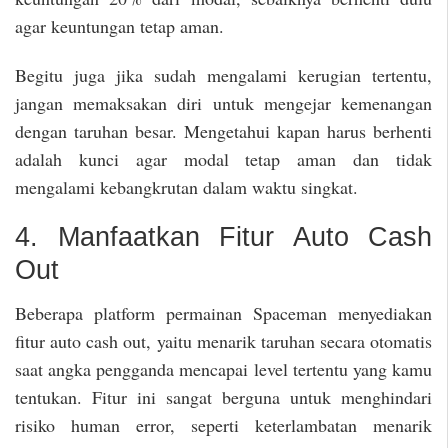
agar keuntungan tetap aman.
Begitu juga jika sudah mengalami kerugian tertentu,
jangan memaksakan diri untuk mengejar kemenangan
dengan taruhan besar. Mengetahui kapan harus berhenti
adalah kunci agar modal tetap aman dan tidak
mengalami kebangkrutan dalam waktu singkat.
4. Manfaatkan Fitur Auto Cash
Out
Beberapa platform permainan Spaceman menyediakan
fitur auto cash out, yaitu menarik taruhan secara otomatis
saat angka pengganda mencapai level tertentu yang kamu
tentukan. Fitur ini sangat berguna untuk menghindari
risiko human error, seperti keterlambatan menarik