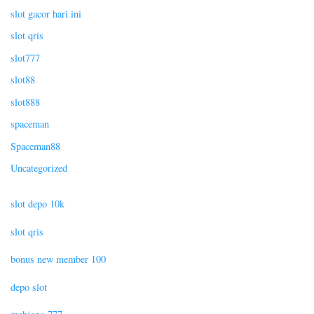
slot gacor hari ini
slot qris
slot777
slot88
slot888
spaceman
Spaceman88
Uncategorized
slot depo 10k
slot qris
bonus new member 100
depo slot