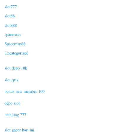
slot777
slot88
slot888
spaceman
Spaceman88
Uncategorized
slot depo 10k
slot qris
bonus new member 100
depo slot
mahjong 777
slot gacor hari ini