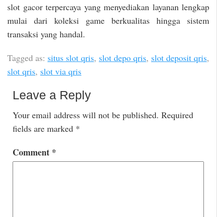
slot gacor terpercaya yang menyediakan layanan lengkap
mulai dari koleksi game berkualitas hingga sistem
transaksi yang handal.
Tagged as:
situs slot qris
,
slot depo qris
,
slot deposit qris
,
slot qris
,
slot via qris
Leave a Reply
Your email address will not be published.
Required
fields are marked
*
Comment
*