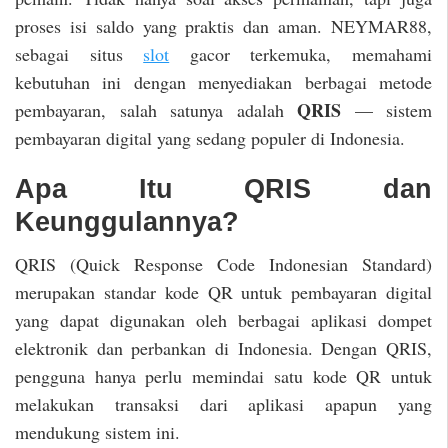
proses isi saldo yang praktis dan aman. NEYMAR88,
sebagai situs
slot
gacor terkemuka, memahami
kebutuhan ini dengan menyediakan berbagai metode
QRIS
pembayaran, salah satunya adalah
— sistem
pembayaran digital yang sedang populer di Indonesia.
Apa Itu QRIS dan
Keunggulannya?
QRIS (Quick Response Code Indonesian Standard)
merupakan standar kode QR untuk pembayaran digital
yang dapat digunakan oleh berbagai aplikasi dompet
elektronik dan perbankan di Indonesia. Dengan QRIS,
pengguna hanya perlu memindai satu kode QR untuk
melakukan transaksi dari aplikasi apapun yang
mendukung sistem ini.