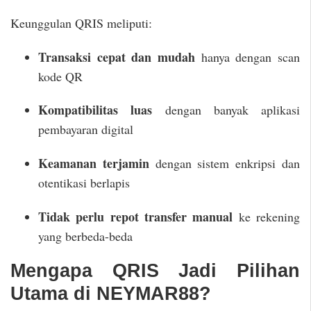
Keunggulan QRIS meliputi:
Transaksi cepat dan mudah
hanya dengan scan
kode QR
Kompatibilitas luas
dengan banyak aplikasi
pembayaran digital
Keamanan terjamin
dengan sistem enkripsi dan
otentikasi berlapis
Tidak perlu repot transfer manual
ke rekening
yang berbeda-beda
Mengapa QRIS Jadi Pilihan
Utama di NEYMAR88?