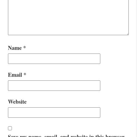
Name
*
Email
*
Website
Save my name, email, and website in this browser