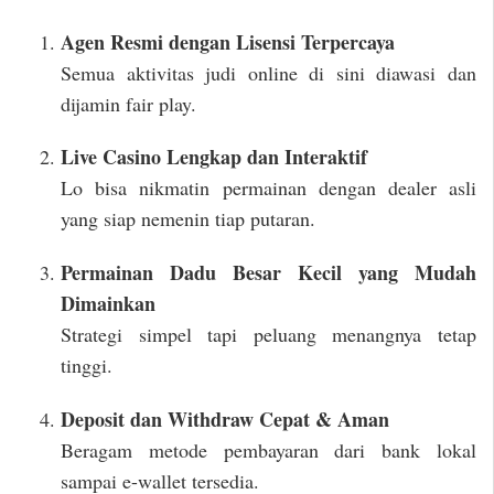
Agen Resmi dengan Lisensi Terpercaya
Semua aktivitas judi online di sini diawasi dan
dijamin fair play.
Live Casino Lengkap dan Interaktif
Lo bisa nikmatin permainan dengan dealer asli
yang siap nemenin tiap putaran.
Permainan Dadu Besar Kecil yang Mudah
Dimainkan
Strategi simpel tapi peluang menangnya tetap
tinggi.
Deposit dan Withdraw Cepat & Aman
Beragam metode pembayaran dari bank lokal
sampai e-wallet tersedia.