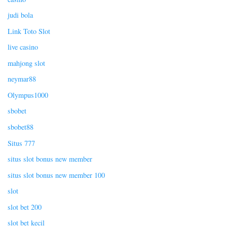
judi bola
Link Toto Slot
live casino
mahjong slot
neymar88
Olympus1000
sbobet
sbobet88
Situs 777
situs slot bonus new member
situs slot bonus new member 100
slot
slot bet 200
slot bet kecil