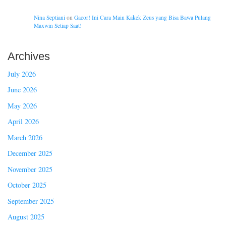
Nina Septiani
on
Gacor! Ini Cara Main Kakek Zeus yang Bisa Bawa Pulang
Maxwin Setiap Saat!
Archives
July 2026
June 2026
May 2026
April 2026
March 2026
December 2025
November 2025
October 2025
September 2025
August 2025