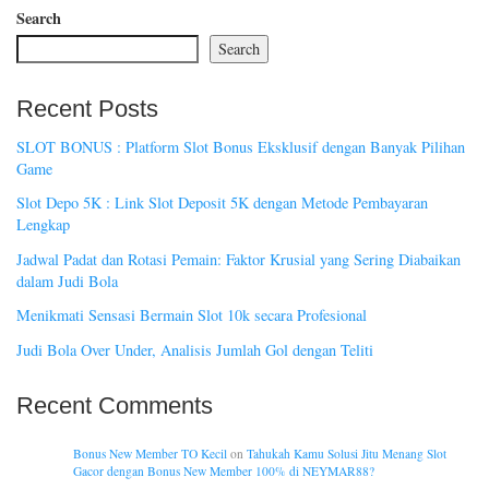
Search
Search
Recent Posts
SLOT BONUS : Platform Slot Bonus Eksklusif dengan Banyak Pilihan
Game
Slot Depo 5K : Link Slot Deposit 5K dengan Metode Pembayaran
Lengkap
Jadwal Padat dan Rotasi Pemain: Faktor Krusial yang Sering Diabaikan
dalam Judi Bola
Menikmati Sensasi Bermain Slot 10k secara Profesional
Judi Bola Over Under, Analisis Jumlah Gol dengan Teliti
Recent Comments
Bonus New Member TO Kecil
on
Tahukah Kamu Solusi Jitu Menang Slot
Gacor dengan Bonus New Member 100% di NEYMAR88?