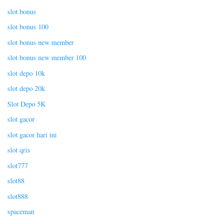
slot bonus
slot bonus 100
slot bonus new member
slot bonus new member 100
slot depo 10k
slot depo 20k
Slot Depo 5K
slot gacor
slot gacor hari ini
slot qris
slot777
slot88
slot888
spaceman