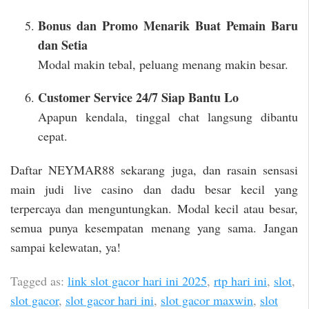
Bonus dan Promo Menarik Buat Pemain Baru
dan Setia
Modal makin tebal, peluang menang makin besar.
Customer Service 24/7 Siap Bantu Lo
Apapun kendala, tinggal chat langsung dibantu
cepat.
Daftar NEYMAR88 sekarang juga, dan rasain sensasi
main judi live casino dan dadu besar kecil yang
terpercaya dan menguntungkan. Modal kecil atau besar,
semua punya kesempatan menang yang sama. Jangan
sampai kelewatan, ya!
Tagged as:
link slot gacor hari ini 2025
,
rtp hari ini
,
slot
,
slot gacor
,
slot gacor hari ini
,
slot gacor maxwin
,
slot