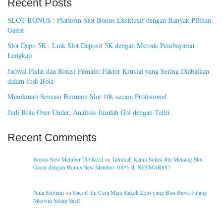
Recent Posts
SLOT BONUS : Platform Slot Bonus Eksklusif dengan Banyak Pilihan
Game
Slot Depo 5K : Link Slot Deposit 5K dengan Metode Pembayaran
Lengkap
Jadwal Padat dan Rotasi Pemain: Faktor Krusial yang Sering Diabaikan
dalam Judi Bola
Menikmati Sensasi Bermain Slot 10k secara Profesional
Judi Bola Over Under, Analisis Jumlah Gol dengan Teliti
Recent Comments
Bonus New Member TO Kecil
on
Tahukah Kamu Solusi Jitu Menang Slot
Gacor dengan Bonus New Member 100% di NEYMAR88?
Nina Septiani
on
Gacor! Ini Cara Main Kakek Zeus yang Bisa Bawa Pulang
Maxwin Setiap Saat!