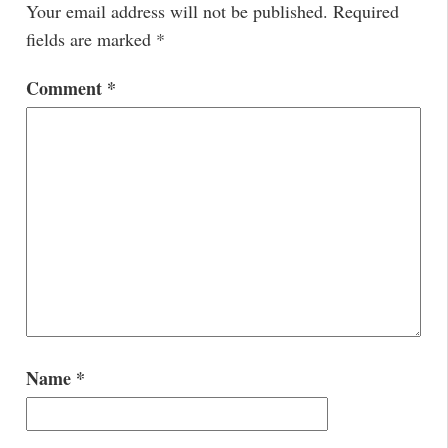
Your email address will not be published.
Required
fields are marked
*
Comment
*
Name
*