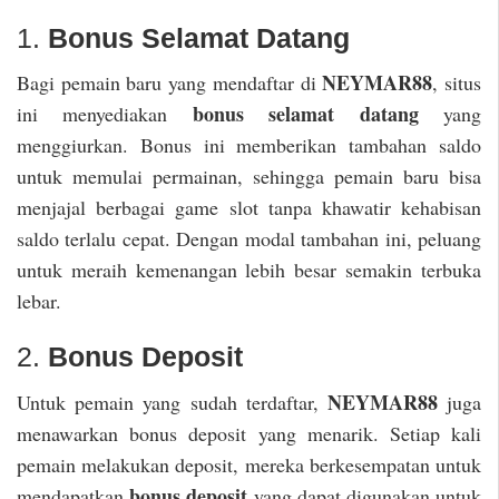
1.
Bonus Selamat Datang
NEYMAR88
Bagi pemain baru yang mendaftar di
, situs
bonus selamat datang
ini menyediakan
yang
menggiurkan. Bonus ini memberikan tambahan saldo
untuk memulai permainan, sehingga pemain baru bisa
menjajal berbagai game slot tanpa khawatir kehabisan
saldo terlalu cepat. Dengan modal tambahan ini, peluang
untuk meraih kemenangan lebih besar semakin terbuka
lebar.
2.
Bonus Deposit
NEYMAR88
Untuk pemain yang sudah terdaftar,
juga
menawarkan bonus deposit yang menarik. Setiap kali
pemain melakukan deposit, mereka berkesempatan untuk
bonus deposit
mendapatkan
yang dapat digunakan untuk