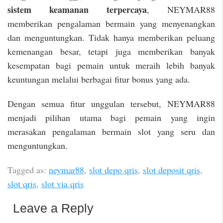
sistem keamanan terpercaya
, NEYMAR88
memberikan pengalaman bermain yang menyenangkan
dan menguntungkan. Tidak hanya memberikan peluang
kemenangan besar, tetapi juga memberikan banyak
kesempatan bagi pemain untuk meraih lebih banyak
keuntungan melalui berbagai fitur bonus yang ada.
Dengan semua fitur unggulan tersebut, NEYMAR88
menjadi pilihan utama bagi pemain yang ingin
merasakan pengalaman bermain slot yang seru dan
menguntungkan.
Tagged as:
neymar88
,
slot depo qris
,
slot deposit qris
,
slot qris
,
slot via qris
Leave a Reply