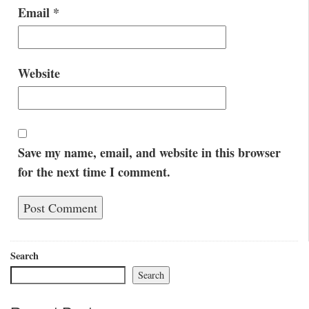
Email
*
Website
Save my name, email, and website in this browser
for the next time I comment.
Search
Search