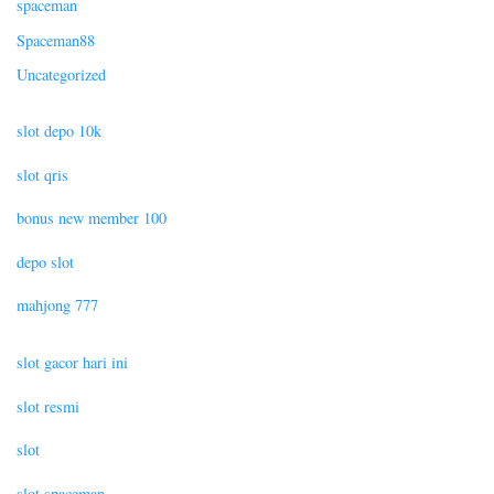
spaceman
Spaceman88
Uncategorized
slot depo 10k
slot qris
bonus new member 100
depo slot
mahjong 777
slot gacor hari ini
slot resmi
slot
slot spaceman