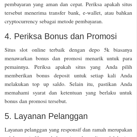
pembayaran yang aman dan cepat. Periksa apakah situs
tersebut menerima transfer bank, e-wallet, atau bahkan
cryptocurrency sebagai metode pembayaran.
4. Periksa Bonus dan Promosi
Situs slot online terbaik dengan depo 5k biasanya
menawarkan bonus dan promosi menarik untuk para
pemainnya. Periksa apakah situs yang Anda pilih
memberikan bonus deposit untuk setiap kali Anda
melakukan top up saldo. Selain itu, pastikan Anda
memahami syarat dan ketentuan yang berlaku untuk
bonus dan promosi tersebut.
5. Layanan Pelanggan
Layanan pelanggan yang responsif dan ramah merupakan