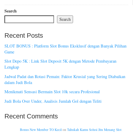
Search
Search
Recent Posts
SLOT BONUS : Platform Slot Bonus Eksklusif dengan Banyak Pilihan
Game
Slot Depo 5K : Link Slot Deposit 5K dengan Metode Pembayaran
Lengkap
Jadwal Padat dan Rotasi Pemain: Faktor Krusial yang Sering Diabaikan
dalam Judi Bola
Menikmati Sensasi Bermain Slot 10k secara Profesional
Judi Bola Over Under, Analisis Jumlah Gol dengan Teliti
Recent Comments
Bonus New Member TO Kecil
on
Tahukah Kamu Solusi Jitu Menang Slot