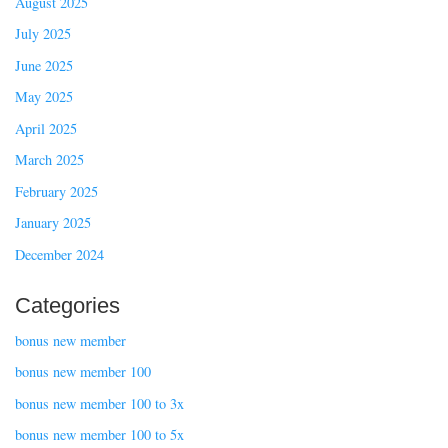
August 2025
July 2025
June 2025
May 2025
April 2025
March 2025
February 2025
January 2025
December 2024
Categories
bonus new member
bonus new member 100
bonus new member 100 to 3x
bonus new member 100 to 5x