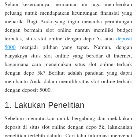
Selain keseruannya, permainan ini juga memberikan
peluang untuk mendapatkan keuntungan finansial yang
menarik. Bagi Anda yang ingin mencoba peruntungan
dengan bermain slot online namun memiliki budget
terbatas, situs slot online dengan depo 5k atau
deposit
5000
menjadi pilihan yang tepat. Namun, dengan
banyaknya situs slot online yang beredar di internet,
bagaimana cara menemukan situs slot online terbaik
dengan depo 5k? Berikut adalah panduan yang dapat
membantu Anda dalam memilih situs slot online terbaik
dengan deposit 5000.
1. Lakukan Penelitian
Sebelum memutuskan untuk bergabung dan melakukan
deposit di situs slot online dengan depo 5k, lakukanlah
penelitian terlebih dahulu. Cari tahu informasi mengenai