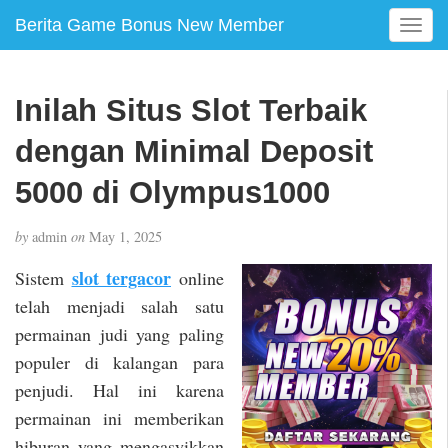
Berita Game Bonus New Member
T
o
g
g
Inilah Situs Slot Terbaik
l
e
dengan Minimal Deposit
n
a
5000 di Olympus1000
v
i
by
admin
on
May 1, 2025
g
a
slot tergacor
Sistem
online
t
telah menjadi salah satu
i
permainan judi yang paling
o
n
populer di kalangan para
penjudi. Hal ini karena
permainan ini memberikan
hiburan yang mengasyikkan