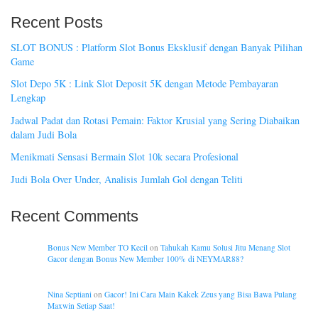
Recent Posts
SLOT BONUS : Platform Slot Bonus Eksklusif dengan Banyak Pilihan
Game
Slot Depo 5K : Link Slot Deposit 5K dengan Metode Pembayaran
Lengkap
Jadwal Padat dan Rotasi Pemain: Faktor Krusial yang Sering Diabaikan
dalam Judi Bola
Menikmati Sensasi Bermain Slot 10k secara Profesional
Judi Bola Over Under, Analisis Jumlah Gol dengan Teliti
Recent Comments
Bonus New Member TO Kecil
on
Tahukah Kamu Solusi Jitu Menang Slot
Gacor dengan Bonus New Member 100% di NEYMAR88?
Nina Septiani
on
Gacor! Ini Cara Main Kakek Zeus yang Bisa Bawa Pulang
Maxwin Setiap Saat!