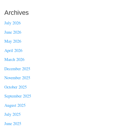
Archives
July 2026
June 2026
May 2026
April 2026
March 2026
December 2025
November 2025
October 2025
September 2025
August 2025
July 2025
June 2025