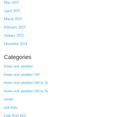
May 2025
April 2025
March 2025
February 2025
January 2025
December 2024
Categories
bonus new member
bonus new member 100
bonus new member 100 to 3x
bonus new member 100 to 5x
casino
judi bola
Link Toto Slot