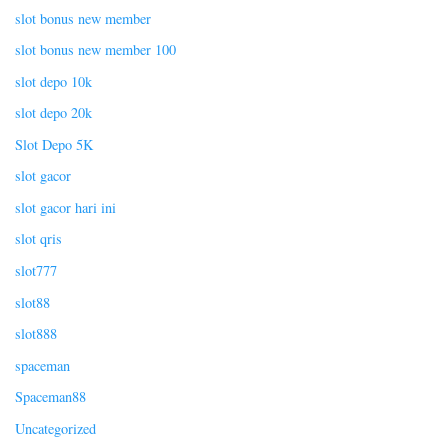
slot bonus new member
slot bonus new member 100
slot depo 10k
slot depo 20k
Slot Depo 5K
slot gacor
slot gacor hari ini
slot qris
slot777
slot88
slot888
spaceman
Spaceman88
Uncategorized