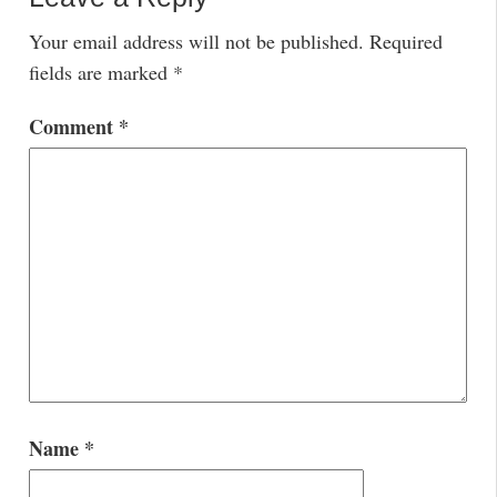
Your email address will not be published.
Required
fields are marked
*
Comment
*
Name
*