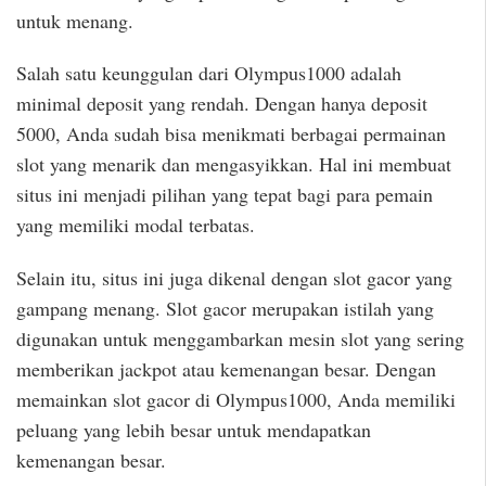
untuk menang.
Salah satu keunggulan dari Olympus1000 adalah
minimal deposit yang rendah. Dengan hanya deposit
5000, Anda sudah bisa menikmati berbagai permainan
slot yang menarik dan mengasyikkan. Hal ini membuat
situs ini menjadi pilihan yang tepat bagi para pemain
yang memiliki modal terbatas.
Selain itu, situs ini juga dikenal dengan slot gacor yang
gampang menang. Slot gacor merupakan istilah yang
digunakan untuk menggambarkan mesin slot yang sering
memberikan jackpot atau kemenangan besar. Dengan
memainkan slot gacor di Olympus1000, Anda memiliki
peluang yang lebih besar untuk mendapatkan
kemenangan besar.