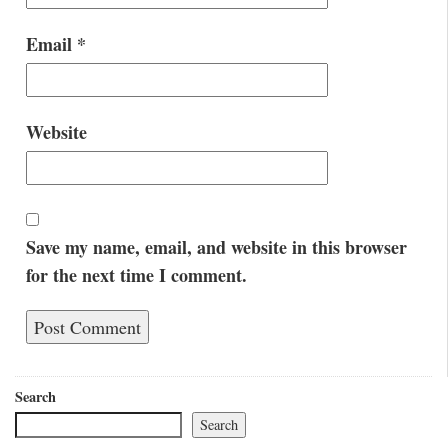
Email
*
Website
Save my name, email, and website in this browser
for the next time I comment.
Search
Search