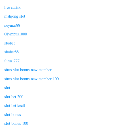
live casino
mahjong slot
neymar88
Olympus1000
sbobet
sbobet88
Situs 777
situs slot bonus new member
situs slot bonus new member 100
slot
slot bet 200
slot bet kecil
slot bonus
slot bonus 100