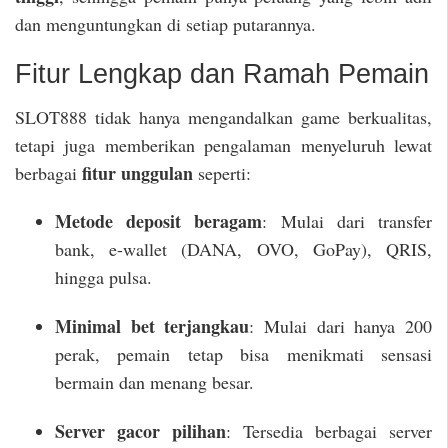
dan menguntungkan di setiap putarannya.
Fitur Lengkap dan Ramah Pemain
SLOT888 tidak hanya mengandalkan game berkualitas,
tetapi juga memberikan pengalaman menyeluruh lewat
fitur unggulan
berbagai
seperti:
Metode deposit beragam
: Mulai dari transfer
bank, e-wallet (DANA, OVO, GoPay), QRIS,
hingga pulsa.
Minimal bet terjangkau
: Mulai dari hanya 200
perak, pemain tetap bisa menikmati sensasi
bermain dan menang besar.
Server gacor pilihan
: Tersedia berbagai server