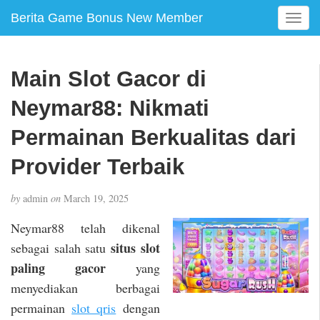
Berita Game Bonus New Member
T
o
g
g
Main Slot Gacor di
l
e
Neymar88: Nikmati
n
a
Permainan Berkualitas dari
v
Provider Terbaik
i
g
a
by
admin
on
March 19, 2025
t
i
Neymar88 telah dikenal
o
situs slot
sebagai salah satu
n
paling gacor
yang
menyediakan berbagai
permainan
slot qris
dengan