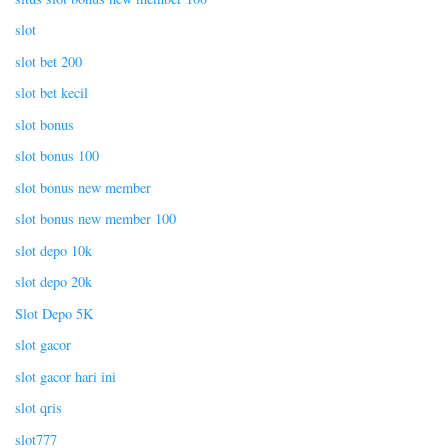
slot
slot bet 200
slot bet kecil
slot bonus
slot bonus 100
slot bonus new member
slot bonus new member 100
slot depo 10k
slot depo 20k
Slot Depo 5K
slot gacor
slot gacor hari ini
slot qris
slot777