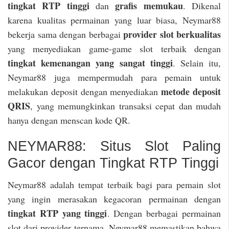
tingkat RTP tinggi
grafis memukau
dan
. Dikenal
karena kualitas permainan yang luar biasa, Neymar88
provider slot berkualitas
bekerja sama dengan berbagai
yang menyediakan game-game slot terbaik dengan
tingkat kemenangan yang sangat tinggi
. Selain itu,
Neymar88 juga mempermudah para pemain untuk
metode deposit
melakukan deposit dengan menyediakan
QRIS
, yang memungkinkan transaksi cepat dan mudah
hanya dengan menscan kode QR.
NEYMAR88: Situs Slot Paling
Gacor dengan Tingkat RTP Tinggi
Neymar88 adalah tempat terbaik bagi para pemain slot
yang ingin merasakan kegacoran permainan dengan
tingkat RTP yang tinggi
. Dengan berbagai permainan
slot dari provider ternama, Neymar88 memastikan bahwa