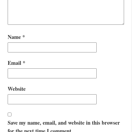
Name
*
Email
*
Website
Save my name, email, and website in this browser
for the next time I comment.