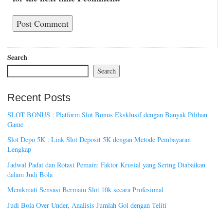
Search
Search
Recent Posts
SLOT BONUS : Platform Slot Bonus Eksklusif dengan Banyak Pilihan
Game
Slot Depo 5K : Link Slot Deposit 5K dengan Metode Pembayaran
Lengkap
Jadwal Padat dan Rotasi Pemain: Faktor Krusial yang Sering Diabaikan
dalam Judi Bola
Menikmati Sensasi Bermain Slot 10k secara Profesional
Judi Bola Over Under, Analisis Jumlah Gol dengan Teliti