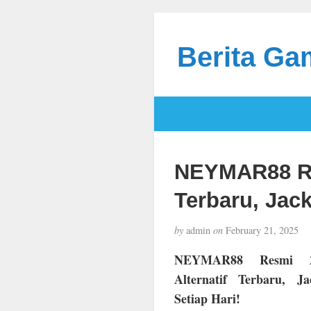
Berita G
NEYMAR88 Res
Terbaru, Jack
by
admin
on
February 21, 2025
NEYMAR88 Resmi 2
Alternatif Terbaru, J
Setiap Hari!