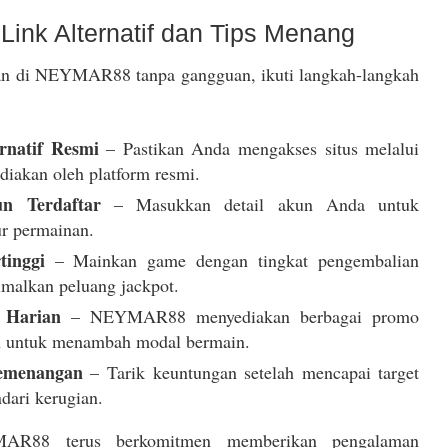
ink Alternatif dan Tips Menang
an di NEYMAR88 tanpa gangguan, ikuti langkah-langkah
rnatif Resmi
– Pastikan Anda mengakses situs melalui
ediakan oleh platform resmi.
n Terdaftar
– Masukkan detail akun Anda untuk
r permainan.
tinggi
– Mainkan game dengan tingkat pengembalian
malkan peluang jackpot.
 Harian
– NEYMAR88 menyediakan berbagai promo
n untuk menambah modal bermain.
emenangan
– Tarik keuntungan setelah mencapai target
dari kerugian.
MAR88 terus berkomitmen memberikan pengalaman