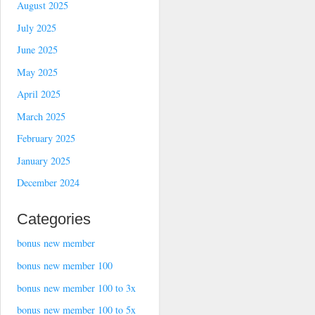
August 2025
July 2025
June 2025
May 2025
April 2025
March 2025
February 2025
January 2025
December 2024
Categories
bonus new member
bonus new member 100
bonus new member 100 to 3x
bonus new member 100 to 5x