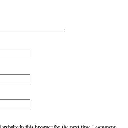
website in this browser for the next time I comment.