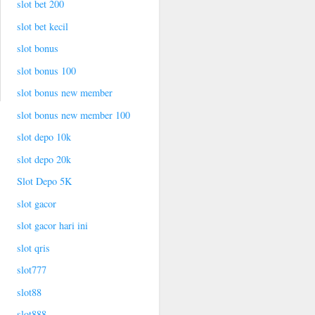
slot bet 200
slot bet kecil
slot bonus
slot bonus 100
slot bonus new member
slot bonus new member 100
slot depo 10k
slot depo 20k
Slot Depo 5K
slot gacor
slot gacor hari ini
slot qris
slot777
slot88
slot888