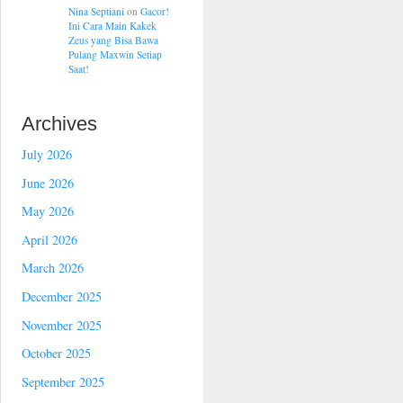
Nina Septiani
on
Gacor!
Ini Cara Main Kakek
Zeus yang Bisa Bawa
Pulang Maxwin Setiap
Saat!
Archives
July 2026
June 2026
May 2026
April 2026
March 2026
December 2025
November 2025
October 2025
September 2025