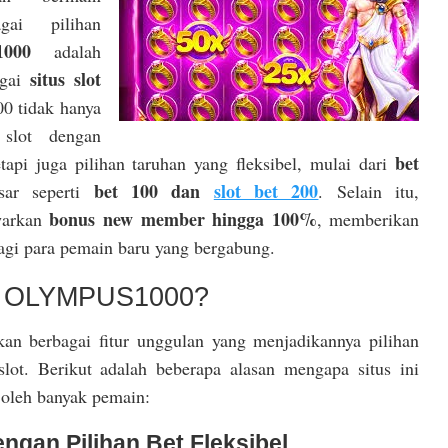
gai pilihan
000
adalah
situs slot
agai
0 tidak hanya
 slot dengan
bet
tapi juga pilihan taruhan yang fleksibel, mulai dari
bet 100 dan
slot bet 200
sar seperti
. Selain itu,
bonus new member hingga 100%
warkan
, memberikan
agi para pemain baru yang bergabung.
h OLYMPUS1000?
berbagai fitur unggulan yang menjadikannya pilihan
lot. Berikut adalah beberapa alasan mengapa situs ini
 oleh banyak pemain:
ngan Pilihan Bet Fleksibel