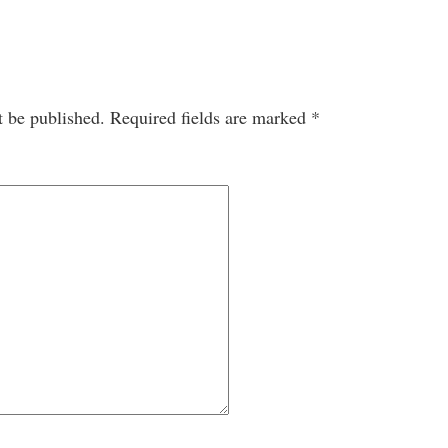
t be published.
Required fields are marked
*