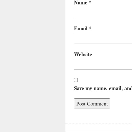
Name
*
Email
*
Website
Save my name, email, and 