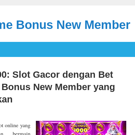
ame Bonus New Member
: Slot Gacor dengan Bet
an Bonus New Member yang
kan
ot online yang
an bermain