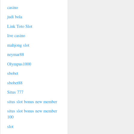
casino
judi bola
Link Toto Slot
live casino
mahjong slot
neymar88
Olympus1000
sbobet
sbobet88
Situs 777
situs slot bonus new member
situs slot bonus new member
100
slot