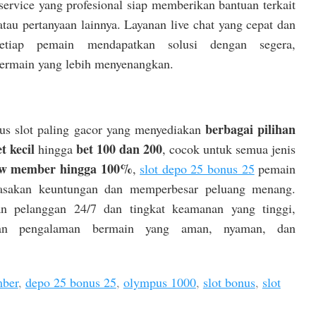
service yang profesional siap memberikan bantuan terkait
 atau pertanyaan lainnya. Layanan live chat yang cepat dan
setiap pemain mendapatkan solusi dengan segera,
rmain yang lebih menyenangkan.
berbagai pilihan
s slot paling gacor yang menyediakan
t kecil
bet 100 dan 200
hingga
, cocok untuk semua jenis
ew member hingga 100%
,
slot depo 25 bonus 25
pemain
asakan keuntungan dan memperbesar peluang menang.
an pelanggan 24/7 dan tingkat keamanan yang tinggi,
an pengalaman bermain yang aman, nyaman, dan
ber
,
depo 25 bonus 25
,
olympus 1000
,
slot bonus
,
slot