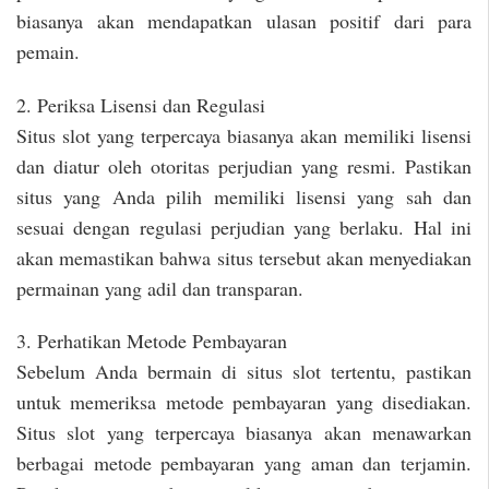
biasanya akan mendapatkan ulasan positif dari para
pemain.
2. Periksa Lisensi dan Regulasi
Situs slot yang terpercaya biasanya akan memiliki lisensi
dan diatur oleh otoritas perjudian yang resmi. Pastikan
situs yang Anda pilih memiliki lisensi yang sah dan
sesuai dengan regulasi perjudian yang berlaku. Hal ini
akan memastikan bahwa situs tersebut akan menyediakan
permainan yang adil dan transparan.
3. Perhatikan Metode Pembayaran
Sebelum Anda bermain di situs slot tertentu, pastikan
untuk memeriksa metode pembayaran yang disediakan.
Situs slot yang terpercaya biasanya akan menawarkan
berbagai metode pembayaran yang aman dan terjamin.