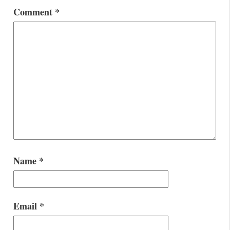
Comment
*
Name
*
Email
*