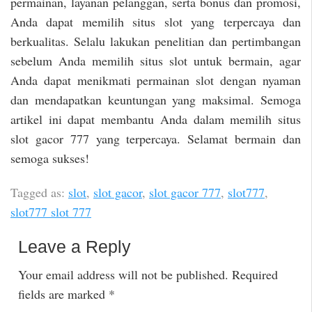
permainan, layanan pelanggan, serta bonus dan promosi,
Anda dapat memilih situs slot yang terpercaya dan
berkualitas. Selalu lakukan penelitian dan pertimbangan
sebelum Anda memilih situs slot untuk bermain, agar
Anda dapat menikmati permainan slot dengan nyaman
dan mendapatkan keuntungan yang maksimal. Semoga
artikel ini dapat membantu Anda dalam memilih situs
slot gacor 777 yang terpercaya. Selamat bermain dan
semoga sukses!
Tagged as:
slot
,
slot gacor
,
slot gacor 777
,
slot777
,
slot777 slot 777
Leave a Reply
Your email address will not be published.
Required
fields are marked
*