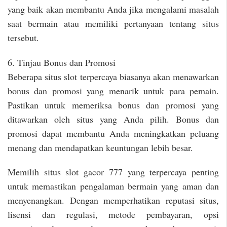
yang baik akan membantu Anda jika mengalami masalah
saat bermain atau memiliki pertanyaan tentang situs
tersebut.
6. Tinjau Bonus dan Promosi
Beberapa situs slot terpercaya biasanya akan menawarkan
bonus dan promosi yang menarik untuk para pemain.
Pastikan untuk memeriksa bonus dan promosi yang
ditawarkan oleh situs yang Anda pilih. Bonus dan
promosi dapat membantu Anda meningkatkan peluang
menang dan mendapatkan keuntungan lebih besar.
Memilih situs slot gacor 777 yang terpercaya penting
untuk memastikan pengalaman bermain yang aman dan
menyenangkan. Dengan memperhatikan reputasi situs,
lisensi dan regulasi, metode pembayaran, opsi