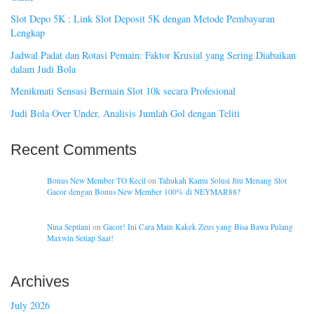
Slot Depo 5K : Link Slot Deposit 5K dengan Metode Pembayaran
Lengkap
Jadwal Padat dan Rotasi Pemain: Faktor Krusial yang Sering Diabaikan
dalam Judi Bola
Menikmati Sensasi Bermain Slot 10k secara Profesional
Judi Bola Over Under, Analisis Jumlah Gol dengan Teliti
Recent Comments
Bonus New Member TO Kecil
on
Tahukah Kamu Solusi Jitu Menang Slot
Gacor dengan Bonus New Member 100% di NEYMAR88?
Nina Septiani
on
Gacor! Ini Cara Main Kakek Zeus yang Bisa Bawa Pulang
Maxwin Setiap Saat!
Archives
July 2026