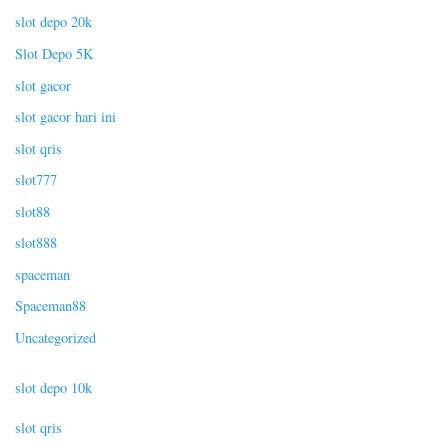
slot depo 20k
Slot Depo 5K
slot gacor
slot gacor hari ini
slot qris
slot777
slot88
slot888
spaceman
Spaceman88
Uncategorized
slot depo 10k
slot qris