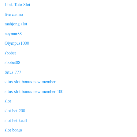
Link Toto Slot
live casino
mahjong slot
neymar88
Olympus1000
sbobet
sbobet88
Situs 777
situs slot bonus new member
situs slot bonus new member 100
slot
slot bet 200
slot bet kecil
slot bonus