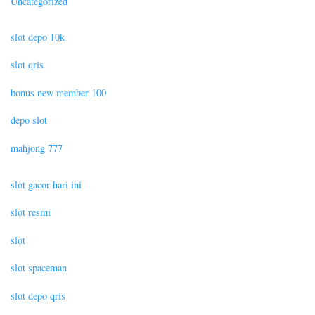
Uncategorized
slot depo 10k
slot qris
bonus new member 100
depo slot
mahjong 777
slot gacor hari ini
slot resmi
slot
slot spaceman
slot depo qris