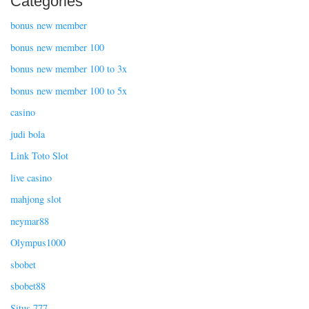
Categories
bonus new member
bonus new member 100
bonus new member 100 to 3x
bonus new member 100 to 5x
casino
judi bola
Link Toto Slot
live casino
mahjong slot
neymar88
Olympus1000
sbobet
sbobet88
Situs 777