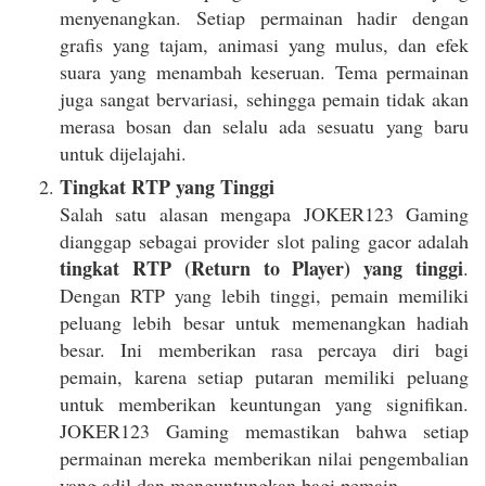
menyenangkan. Setiap permainan hadir dengan
grafis yang tajam, animasi yang mulus, dan efek
suara yang menambah keseruan. Tema permainan
juga sangat bervariasi, sehingga pemain tidak akan
merasa bosan dan selalu ada sesuatu yang baru
untuk dijelajahi.
Tingkat RTP yang Tinggi
Salah satu alasan mengapa JOKER123 Gaming
dianggap sebagai provider slot paling gacor adalah
tingkat RTP (Return to Player) yang tinggi
.
Dengan RTP yang lebih tinggi, pemain memiliki
peluang lebih besar untuk memenangkan hadiah
besar. Ini memberikan rasa percaya diri bagi
pemain, karena setiap putaran memiliki peluang
untuk memberikan keuntungan yang signifikan.
JOKER123 Gaming memastikan bahwa setiap
permainan mereka memberikan nilai pengembalian
yang adil dan menguntungkan bagi pemain.