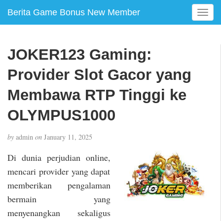
Berita Game Bonus New Member
T
o
g
g
JOKER123 Gaming:
l
e
Provider Slot Gacor yang
n
a
Membawa RTP Tinggi ke
v
OLYMPUS1000
i
g
a
by
admin
on
January 11, 2025
t
i
Di dunia perjudian online,
o
mencari provider yang dapat
n
memberikan pengalaman
bermain yang
menyenangkan sekaligus