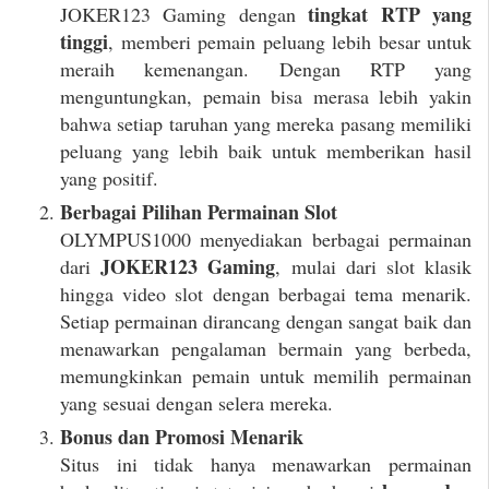
tingkat RTP yang
JOKER123 Gaming dengan
tinggi
, memberi pemain peluang lebih besar untuk
meraih kemenangan. Dengan RTP yang
menguntungkan, pemain bisa merasa lebih yakin
bahwa setiap taruhan yang mereka pasang memiliki
peluang yang lebih baik untuk memberikan hasil
yang positif.
Berbagai Pilihan Permainan Slot
OLYMPUS1000 menyediakan berbagai permainan
JOKER123 Gaming
dari
, mulai dari slot klasik
hingga video slot dengan berbagai tema menarik.
Setiap permainan dirancang dengan sangat baik dan
menawarkan pengalaman bermain yang berbeda,
memungkinkan pemain untuk memilih permainan
yang sesuai dengan selera mereka.
Bonus dan Promosi Menarik
Situs ini tidak hanya menawarkan permainan