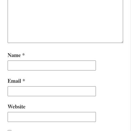
Name
*
Email
*
Website