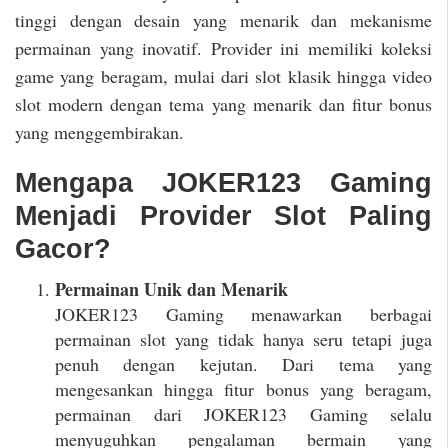
tinggi dengan desain yang menarik dan mekanisme
permainan yang inovatif. Provider ini memiliki koleksi
game yang beragam, mulai dari slot klasik hingga video
slot modern dengan tema yang menarik dan fitur bonus
yang menggembirakan.
Mengapa JOKER123 Gaming
Menjadi Provider Slot Paling
Gacor?
Permainan Unik dan Menarik
JOKER123 Gaming menawarkan berbagai
permainan slot yang tidak hanya seru tetapi juga
penuh dengan kejutan. Dari tema yang
mengesankan hingga fitur bonus yang beragam,
permainan dari JOKER123 Gaming selalu
menyuguhkan pengalaman bermain yang