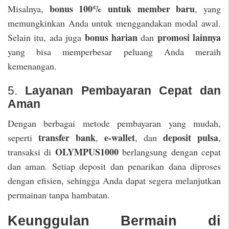
bonus 100% untuk member baru
Misalnya,
, yang
memungkinkan Anda untuk menggandakan modal awal.
bonus harian
promosi lainnya
Selain itu, ada juga
dan
yang bisa memperbesar peluang Anda meraih
kemenangan.
5.
Layanan Pembayaran Cepat dan
Aman
Dengan berbagai metode pembayaran yang mudah,
transfer bank
e-wallet
deposit pulsa
seperti
,
, dan
,
OLYMPUS1000
transaksi di
berlangsung dengan cepat
dan aman. Setiap deposit dan penarikan dana diproses
dengan efisien, sehingga Anda dapat segera melanjutkan
permainan tanpa hambatan.
Keunggulan Bermain di