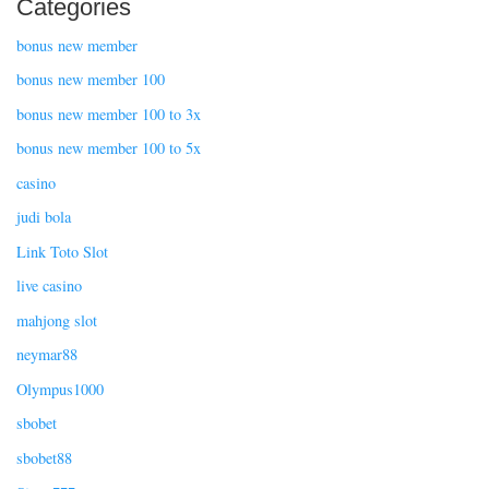
Categories
bonus new member
bonus new member 100
bonus new member 100 to 3x
bonus new member 100 to 5x
casino
judi bola
Link Toto Slot
live casino
mahjong slot
neymar88
Olympus1000
sbobet
sbobet88