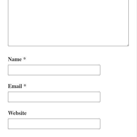
Name
*
Email
*
Website