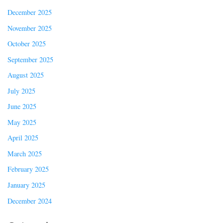
December 2025
November 2025
October 2025
September 2025
August 2025
July 2025
June 2025
May 2025
April 2025
March 2025
February 2025
January 2025
December 2024