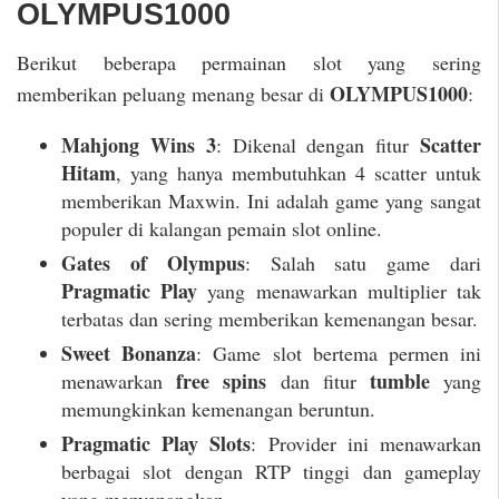
OLYMPUS1000
Berikut beberapa permainan slot yang sering
OLYMPUS1000
memberikan peluang menang besar di
:
Mahjong Wins 3
Scatter
: Dikenal dengan fitur
Hitam
, yang hanya membutuhkan 4 scatter untuk
memberikan Maxwin. Ini adalah game yang sangat
populer di kalangan pemain slot online.
Gates of Olympus
: Salah satu game dari
Pragmatic Play
yang menawarkan multiplier tak
terbatas dan sering memberikan kemenangan besar.
Sweet Bonanza
: Game slot bertema permen ini
free spins
tumble
menawarkan
dan fitur
yang
memungkinkan kemenangan beruntun.
Pragmatic Play Slots
: Provider ini menawarkan
berbagai slot dengan RTP tinggi dan gameplay