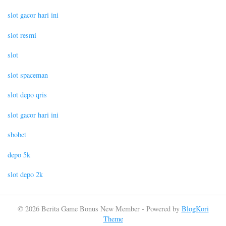
slot gacor hari ini
slot resmi
slot
slot spaceman
slot depo qris
slot gacor hari ini
sbobet
depo 5k
slot depo 2k
© 2026 Berita Game Bonus New Member - Powered by
BlogKori
Theme