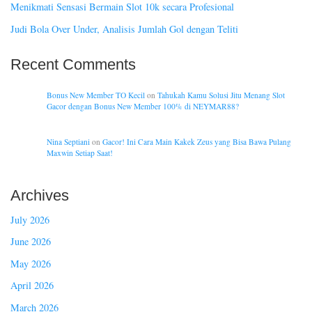
Menikmati Sensasi Bermain Slot 10k secara Profesional
Judi Bola Over Under, Analisis Jumlah Gol dengan Teliti
Recent Comments
Bonus New Member TO Kecil
on
Tahukah Kamu Solusi Jitu Menang Slot
Gacor dengan Bonus New Member 100% di NEYMAR88?
Nina Septiani
on
Gacor! Ini Cara Main Kakek Zeus yang Bisa Bawa Pulang
Maxwin Setiap Saat!
Archives
July 2026
June 2026
May 2026
April 2026
March 2026