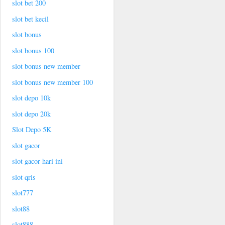
slot bet 200
slot bet kecil
slot bonus
slot bonus 100
slot bonus new member
slot bonus new member 100
slot depo 10k
slot depo 20k
Slot Depo 5K
slot gacor
slot gacor hari ini
slot qris
slot777
slot88
slot888