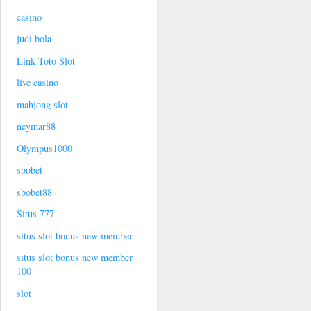
casino
judi bola
Link Toto Slot
live casino
mahjong slot
neymar88
Olympus1000
sbobet
sbobet88
Situs 777
situs slot bonus new member
situs slot bonus new member
100
slot