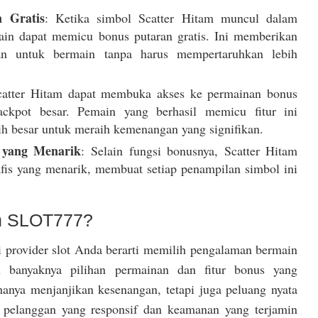
 Gratis
: Ketika simbol Scatter Hitam muncul dalam
main dapat memicu bonus putaran gratis. Ini memberikan
n untuk bermain tanpa harus mempertaruhkan lebih
catter Hitam dapat membuka akses ke permainan bonus
ckpot besar. Pemain yang berhasil memicu fitur ini
ih besar untuk meraih kemenangan yang signifikan.
 yang Menarik
: Selain fungsi bonusnya, Scatter Hitam
fis yang menarik, membuat setiap penampilan simbol ini
h SLOT777?
provider slot Anda berarti memilih pengalaman bermain
n banyaknya pilihan permainan dan fitur bonus yang
anya menjanjikan kesenangan, tetapi juga peluang nyata
pelanggan yang responsif dan keamanan yang terjamin