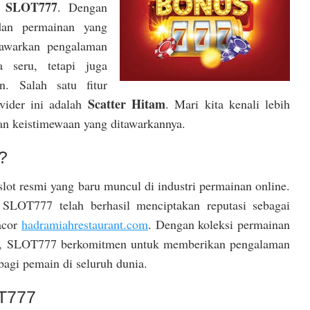
SLOT777
h
. Dengan
 dan permainan yang
warkan pengalaman
 seru, tetapi juga
n. Salah satu fitur
Scatter Hitam
vider ini adalah
. Mari kita kenali lebih
n keistimewaan yang ditawarkannya.
?
lot resmi yang baru muncul di industri permainan online.
 SLOT777 telah berhasil menciptakan reputasi sebagai
acor
hadramiahrestaurant.com
. Dengan koleksi permainan
if, SLOT777 berkomitmen untuk memberikan pengalaman
gi pemain di seluruh dunia.
T777